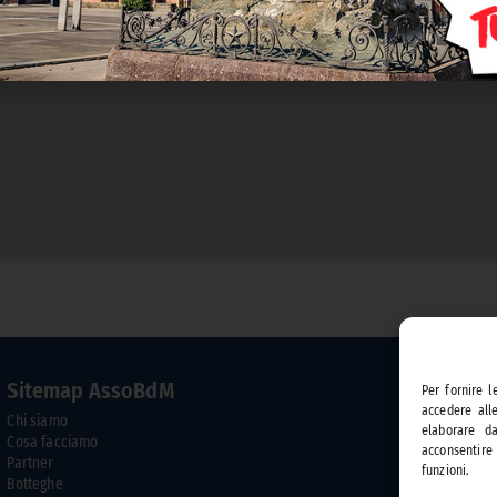
Sitemap AssoBdM
Tu
Per fornire 
accedere all
Chi siamo
Il 
elaborare d
Cosa facciamo
Esp
acconsentire
Partner
Edi
funzioni.
Botteghe
Mat